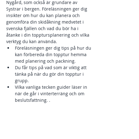
Nygård, som också är grundare av 
Systrar i bergen. Föreläsningen ger dig 
insikter om hur du kan planera och 
genomföra din skidåkning medvetet i 
svenska fjällen och vad du bör ha i 
åtanke i din topptursplanering och vilka 
verktyg du kan använda. 
Föreläsningen ger dig tips på hur du 
kan förbereda din topptur hemma 
med planering och packning.
Du får tips på vad som är viktig att 
tänka på när du gör din topptur i 
grupp.
Vilka vanliga tecken guider läser in 
när de går i vinterterräng och om 
beslutsfattning. .
Lavintriangeln
Kort om olika typer av laviner i 
Svenska fjällen.
Visa mer