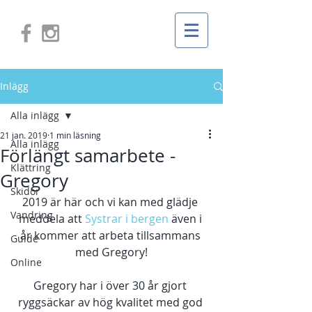
Inlägg
Alla inlägg
21 jan. 2019
1 min läsning
Alla inlägg
Förlängt samarbete -
Klättring
Gregory
Skidor
2019 är här och vi kan med glädje 
Vandring
meddela att 
Systrar i bergen
 även i 
år kommer att arbeta tillsammans 
Guide
med Gregory!
Online
Gregory har i över 30 år gjort 
ryggsäckar av hög kvalitet med god 