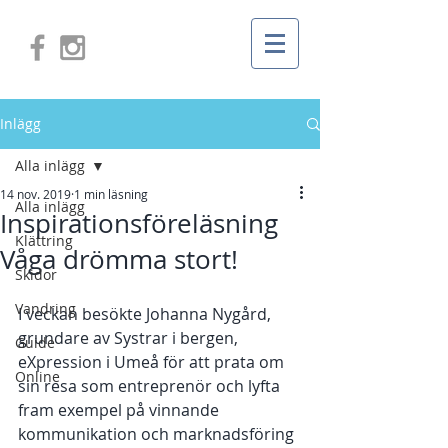
Inlägg
Alla inlägg
14 nov. 2019
1 min läsning
Alla inlägg
Inspirationsföreläsning
Klättring
Våga drömma stort!
Skidor
Vandring
I veckan besökte Johanna Nygård, 
grundare av Systrar i bergen, 
Guide
eXpression i Umeå för att prata om 
Online
sin resa som entreprenör och lyfta 
fram exempel på vinnande 
kommunikation och marknadsföring 