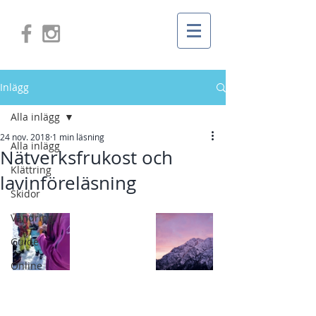
Inlägg
Alla inlägg
24 nov. 2018
1 min läsning
Alla inlägg
Nätverksfrukost och
Klättring
lavinföreläsning
Skidor
Vandring
Guide
Online