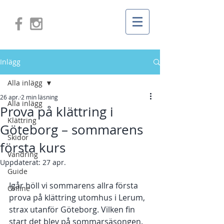
Inlägg
Alla inlägg
26 apr.
2 min läsning
Alla inlägg
Prova på klättring i
Klättring
Göteborg – sommarens
Skidor
första kurs
Vandring
Uppdaterat:
27 apr.
Guide
Igår höll vi sommarens allra första 
Online
prova på klättring utomhus i Lerum, 
strax utanför Göteborg. Vilken fin 
start det blev på sommarsäsongen.