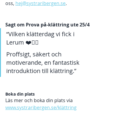
oss, 
hej@systraribergen.se
. 
Sagt om Prova på-klättring ute 25/4
“Vilken klätterdag vi fick i 
Lerum ❤️🧗‍♀️
Proffsigt, säkert och 
motiverande, en fantastisk 
introduktion till klättring.”
Boka din plats
Läs mer och boka din plats via 
www.systraribergen.se/klättring
Varmt välkommen till klätterklippan 
med oss i sommar och höst! 