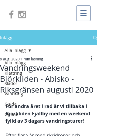
Inlägg
Alla inlägg
9 aug. 2020
1 min läsning
Alla inlägg
Vandringsweekend
Klättring
Björkliden - Abisko -
Skidor
Riksgränsen augusti 2020
Vandring
Guide
För andra året i rad är vi tillbaka i 
Björkliden Fjällby med en weekend 
Online
fylld av 3 dagars vandringsturer!
Efter flera år med skridresor och 