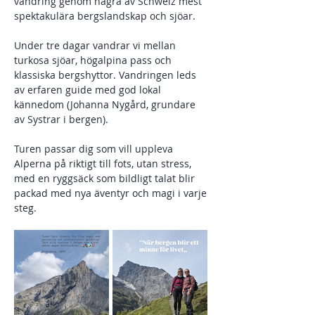
vandring genom några av Schweiz mest 
spektakulära bergslandskap och sjöar. 
Under tre dagar vandrar vi mellan 
turkosa sjöar, högalpina pass och 
klassiska bergshyttor. Vandringen leds 
av erfaren guide med god lokal 
kännedom (Johanna Nygård, grundare 
av Systrar i bergen). 
Turen passar dig som vill uppleva 
Alperna på riktigt till fots, utan stress, 
med en ryggsäck som bildligt talat blir 
packad med nya äventyr och magi i varje 
steg.