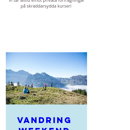
Vi tar alltid emot privata förfrågningar
på skräddarsydda kurser!
Vandring 