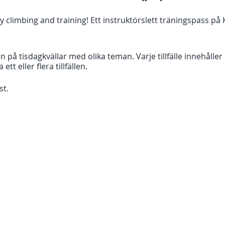
imbing and training! Ett instruktörslett träningspass på K
len på tisdagkvällar med olika teman. Varje tillfälle innehåller
t eller flera tillfällen.
st.
tör Simona Höglund.
ttring 3/9 - Greppteknik och balans 10/9 - Repklättring 17/9 
älle: 250 kr + entré som betalas direkt i kassan.
len: 750 kr + entré som betalas direkt i kassan.