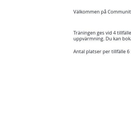
Välkommen på Community cl
Träningen ges vid 4 tillfäl
uppvärmning. Du kan boka et
Antal platser per tillfälle 6 
Träningen leds av instruk
TEMAN 27/8 - Fotarbete klä
greppteknik
Pris gruppträning per tillf
Pris gruppträning 4 tillfäl