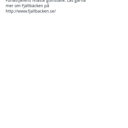
Funäsfjällens finaste gömställe. Läs gärna
mer om Fjällbäcken på
http://www.fjallbacken.se/
Du kan antingen resa själv eller
tillsammans med sällskap. Många väljer
att resa själva på våra resor för att träffa
nya vänner i bergen!
Dela detta evenemang
Torsdag 29/8
Fika och presentation av guiderna
Fredag 30/8
Frukost
Clinic med endurocyklisten Simon
Carlsson - Fokus på position på cykeln,
svänga och bromsa
Lunch ute
Utförscykling Ramundberget
Avslappning med jacuzzi och bastu
2-rättersmiddag på Fjällbäcken
Lördag 31/8