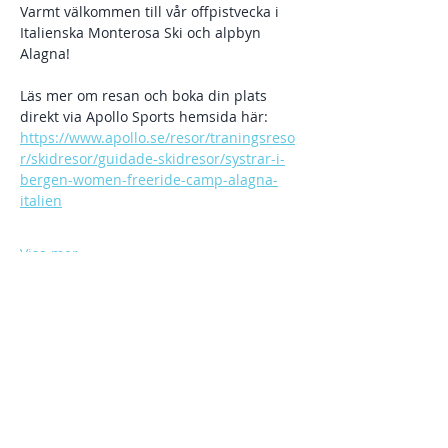
Varmt välkommen till vår offpistvecka i 
Italienska Monterosa Ski och alpbyn 
Alagna!
Läs mer om resan och boka din plats 
direkt via Apollo Sports hemsida här:
https://www.apollo.se/resor/traningsreso
r/skidresor/guidade-skidresor/systrar-i-
bergen-women-freeride-camp-alagna-
italien
Visa mer
Dela detta evenemang