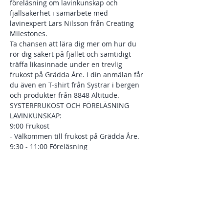
föreläsning om lavinkunskap och 
fjällsäkerhet i samarbete med 
lavinexpert Lars Nilsson från Creating 
Milestones. 
Ta chansen att lära dig mer om hur du 
rör dig säkert på fjället och samtidigt 
träffa likasinnade under en trevlig 
frukost på Grädda Åre. I din anmälan får 
du även en T-shirt från Systrar i bergen 
och produkter från 8848 Altitude. 
SYSTERFRUKOST OCH FÖRELÄSNING 
LAVINKUNSKAP:
9:00 Frukost 
- Välkommen till frukost på Grädda Åre.
9:30 - 11:00 Föreläsning
Visa mer
Dela detta evenemang