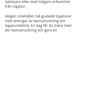
nybörjare eller med tidigare erfarenhet
från topptur.
Helgen innehåller två guidade toppturer
med övningar av lavinutrustning och
topptursteknik. En dag får du träna med
din lavinutrustning och göra en
sökövning i grupp. Därefter väntar en
halvdags topptur med tips i
topptursteknik och samtal om terräng
och åkteknik i offpist.
Dela detta evenemang
En dag är en heldag guidad topptur.
Saknar du lavinutrustning och
topptursutrustning? All utrustning finnas
att hyra på plats i Åre. Tips är att hyra
hos Åre Skidsport eller
www.outdoorbuddies.se.
Samtal och work-shops under helgen:
* Topptursutrustning och packning