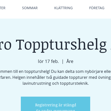
TER
SOMMAR
KLÄTTRING
FÖRETAG
ro Toppturshelg
lör 17 feb.
  |  
Åre
mmen till en toppturshelg! Du kan delta som nybörjare ell
rfaren. Helgen innehåller två guidade toppturer med övning
lavinutrustning och topptursteknik.
Registrering är stängd
Se andra evenemang