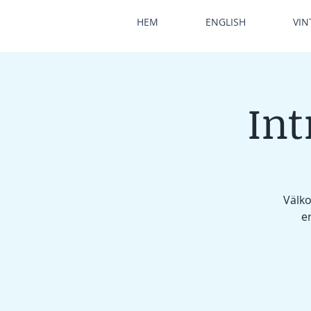
HEM
ENGLISH
VIN
Int
Välko
e