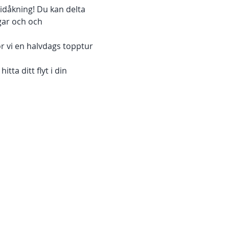
idåkning! Du kan delta 
gar och och 
r vi en halvdags topptur 
ta ditt flyt i din 