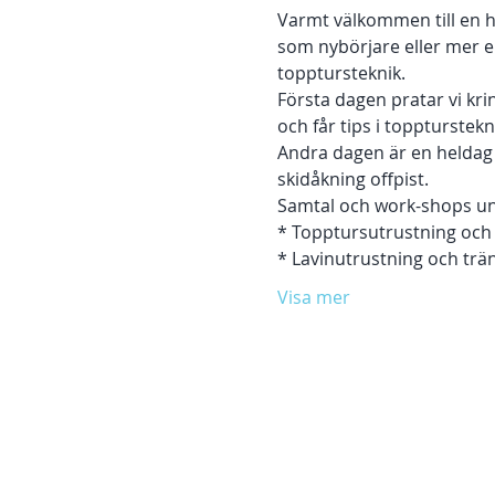
Varmt välkommen till en he
som nybörjare eller mer e
topptursteknik. 
Första dagen pratar vi kri
och får tips i toppturstekni
Andra dagen är en heldag på
skidåkning offpist. 
Samtal och work-shops un
* Topptursutrustning och
* Lavinutrustning och trän
Visa mer