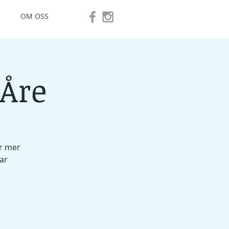
OM OSS
 Åre
er mer
ar