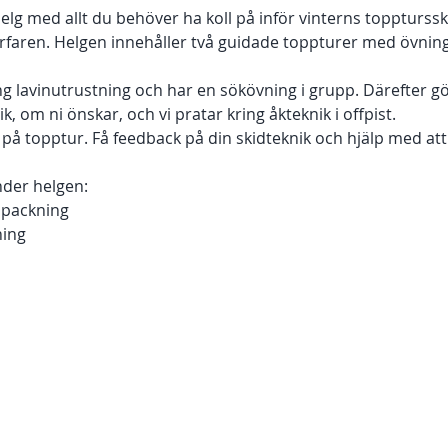
lg med allt du behöver ha koll på inför vinterns toppturssk
rfaren. Helgen innehåller två guidade toppturer med övnin
ng lavinutrustning och har en sökövning i grupp. Därefter gö
k, om ni önskar, och vi pratar kring åkteknik i offpist. 
 topptur. Få feedback på din skidteknik och hjälp med att hit
der helgen: 
 packning 
ing  