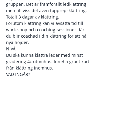
gruppen. Det är framförallt ledklättring 
men till viss del även topprepsklättring. 
Totalt 3 dagar av klättring. 
Förutom klättring kan vi avsätta tid till 
work-shop och coaching-sessioner där 
du blir coachad i din klättring för att nå 
nya höjder. 
NIVÅ 
Du ska kunna klättra leder med minst 
gradering 4c utomhus. Inneha grönt kort 
från klättring inomhus. 
VAD INGÅR? 
Visa mer
Dela detta evenemang