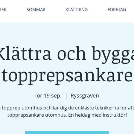
TER
SOMMAR
KLÄTTRING
FÖRETAG
Klättra och bygg
topprepsankare
lör 19 sep.
  |  
Ryssgraven
a topprep utomhus och lär dig de enklaste teknikerna för at
topprepsankare utomhus. En heldag med instruktör!