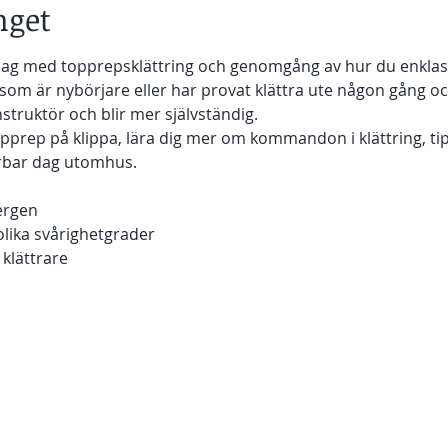
get
dag med topprepsklättring och genomgång av hur du enklas
g som är nybörjare eller har provat klättra ute någon gång oc
truktör och blir mer självständig.
opprep på klippa, lära dig mer om kommandon i klättring, ti
rbar dag utomhus. 
bergen
 olika svårighetgrader
 klättrare