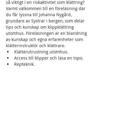
så viktigt i en riskaktivitet som klättring? 
Varmt välkommen till en föreläsning där 
du får lyssna till Johanna Nygård, 
grundare av Systrar i bergen, som delar 
tips och kunskap om klippklättring 
utomhus. Föreläsningen är en blandning 
av kunskap och egna erfarenheter som 
klätterinstruktör och klättrare. 
Klätterutrustning utomhus. 
Access till klipper och läsa en topo. 
Repteknik. 
Säkherhet inom klättring. 
Visa mer
Dela detta evenemang