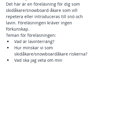
Det här är en föreläsning för dig som 
skidåkare/snowboard-åkare som vill 
repetera eller introduceras till snö och 
lavin. Föreläsningen kräver ingen 
förkunskap. 
Teman för föreläsningen: 
Vad är lavinterräng? 
Hur minskar vi som 
skidåkare/snowboardåkare riskerna? 
Vad ska jag veta om min 
lavinutrustning? 
Visa mer
Dela detta evenemang