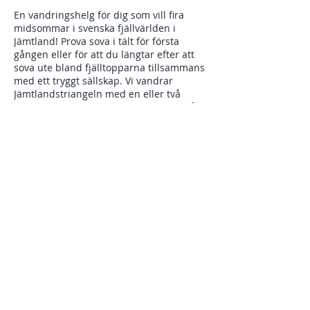
En vandringshelg för dig som vill fira
midsommar i svenska fjällvärlden i
Jämtland! Prova sova i tält för första
gången eller för att du längtar efter att
sova ute bland fjälltopparna tillsammans
med ett tryggt sällskap. Vi vandrar
Jämtlandstriangeln med en eller två
tältänätter. Du kan lägga till boende på
STF fjällstuga en eller båda nätterna om
du hellre önskar det.
Har du ingen egen utrustning finns det
Dela detta evenemang
möjlighet att hyra detta med leverans till
Storulvån fredag 19/6.
PROGRAM
Fredag
12.00 Möts vid Storulvån Fjällstation. Går
igenom packningen tillsammans en sista
gång innan vi startar vår vandring till