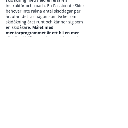
skidåkning med med en erfaren
instruktör och coach. En Passionate Skier
behöver inte räkna antal skiddagar per
år, utan det är någon som tycker om
skidåkning året runt och känner sig som
en skidåkare.
Målet med
mentorprogrammet är ett bli en mer
allsidig skidåkare och utveckla kunskap
inom skidåkning pist eller offpist.
Skidinstruktör och mentor är Johanna
Nygård (www.modigajohanna.se).
Dela detta evenemang
Utbildad Skidinstruktör 2014 med
nationell status.
Erfarenhet som skidinstruktör från
skidskola i Sverige och Schweiz
Guidat toppturer och offpist i
svenska och norska fjäll sedan
2016
Har gått flera lavinutbildningar och
alpin säkerhetskurs varav intyg
från SVELAV PRO 1.
Är en skidåkare med brett register.