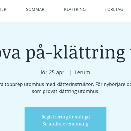
TER
SOMMAR
KLÄTTRING
FÖRETAG
va på-klättring
lör 25 apr.
  |  
Lerum
ra topprep utomhus med klätterinstruktör. För nybörjare o
som provat klättring utomhus.
Registrering är stängd
Se andra evenemang