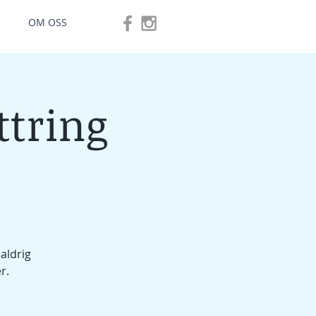
OM OSS
ttring
aldrig
r.