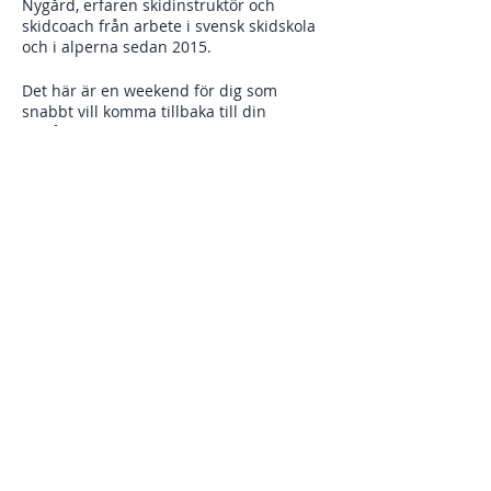
Nygård, erfaren skidinstruktör och
skidcoach från arbete i svensk skidskola
och i alperna sedan 2015.
Det här är en weekend för dig som
snabbt vill komma tillbaka till din
skidåkning eller som vill ta nästa steg i
din åkning och växa som skidåkare. Det
finns inget krav på lägsta nivå mer än att
det är önskvärt att du kan åka blå backe
utan hinder.
Dela detta evenemang
Varje clinic innehåller olika övningar som
hjälper dig att utvecklas och utmanas på
ett lustfyllt sätt. Du väljer själv vilka
clinics du vill delta i!
I din anmälan ingår ski pass 3 dagar,
fredag-söndag.
Program
Torsdag kväll
19.00 Välkomstmöte online