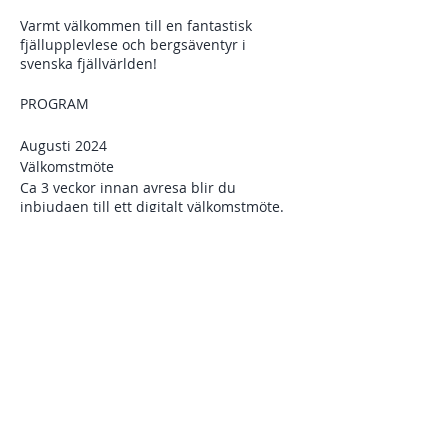
Varmt välkommen till en fantastisk
fjällupplevlese och bergsäventyr i
svenska fjällvärlden!
PROGRAM
Augusti 2024
Välkomstmöte
Ca 3 veckor innan avresa blir du
inbjudaen till ett digitalt välkomstmöte.
Torsdag 12/9
Ankomst Kiruna. Busstransfer Kiruna
flygplats eller tågstation till den samiska
byn Nikkaloukta. Vandring från
Dela detta evenemang
Nikkaloukta till Kebnekaise fjällstation.
Distans: 19 h Beräknad vandringstid: 5,5-
6 h.
Fredag 13/9
En dag tillägnad förbereldeser vid
fjällstationen inför toppbestigningen av