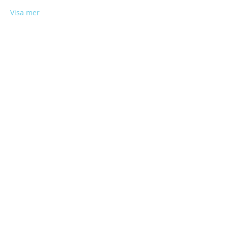
Visa mer
Dela detta evenemang