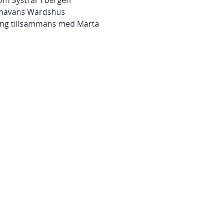
om Systrar i bergen
emavans Wärdshus
ing tillsammans med Märta