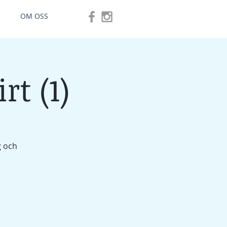
OM OSS
rt (1)
g och