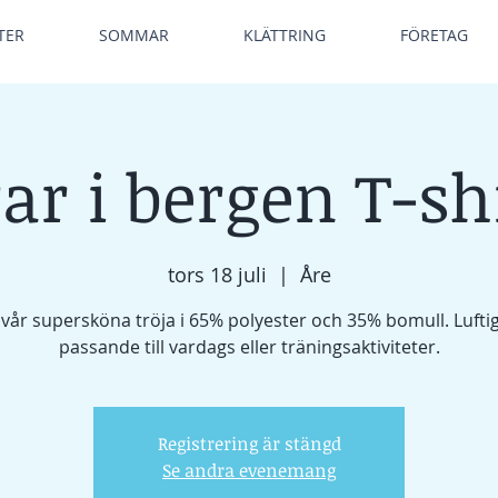
TER
SOMMAR
KLÄTTRING
FÖRETAG
ar i bergen T-shi
tors 18 juli
  |  
Åre
vår supersköna tröja i 65% polyester och 35% bomull. Lufti
passande till vardags eller träningsaktiviteter.
Registrering är stängd
Se andra evenemang