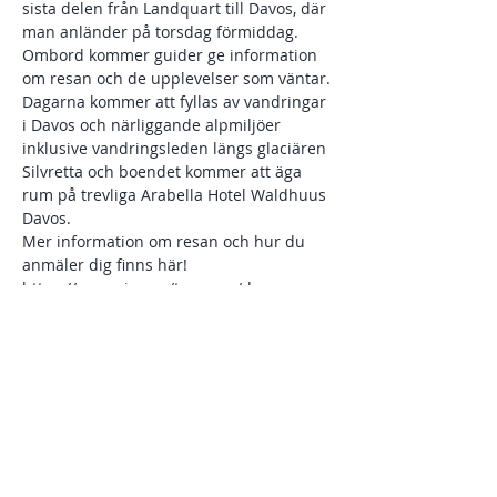
sista delen från Landquart till Davos, där 
man anländer på torsdag förmiddag. 
Ombord kommer guider ge information 
om resan och de upplevelser som väntar.
Dagarna kommer att fyllas av vandringar 
i Davos och närliggande alpmiljöer 
inklusive vandringsleden längs glaciären 
Silvretta och boendet kommer att äga 
rum på trevliga Arabella Hotel Waldhuus 
Davos.
Mer information om resan och hur du 
anmäler dig finns här!
https://www.ving.se/tagresor/davos 
Dela detta evenemang