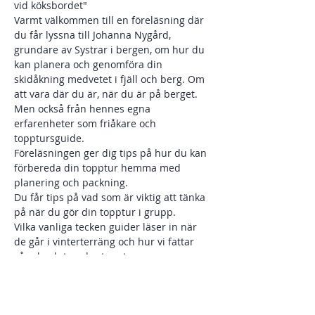
vid köksbordet"
Varmt välkommen till en föreläsning där 
du får lyssna till Johanna Nygård, 
grundare av Systrar i bergen, om hur du 
kan planera och genomföra din 
skidåkning medvetet i fjäll och berg. Om 
att vara där du är, när du är på berget. 
Men också från hennes egna 
erfarenheter som friåkare och 
topptursguide.
Föreläsningen ger dig tips på hur du kan 
förbereda din topptur hemma med 
planering och packning.
Du får tips på vad som är viktig att tänka 
på när du gör din topptur i grupp.
Vilka vanliga tecken guider läser in när 
de går i vinterterräng och hur vi fattar 
våra beslut under toppturer.
Du får ta del av en berättelse från en 
skidolycka som Johanna Nygård har varit 
med om.