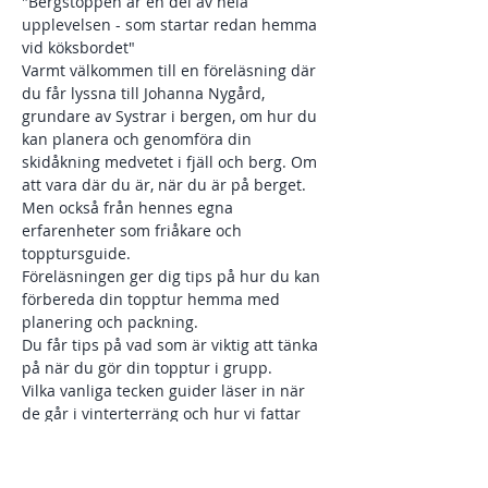
"Bergstoppen är en del av hela 
upplevelsen - som startar redan hemma 
vid köksbordet"
Varmt välkommen till en föreläsning där 
du får lyssna till Johanna Nygård, 
grundare av Systrar i bergen, om hur du 
kan planera och genomföra din 
skidåkning medvetet i fjäll och berg. Om 
att vara där du är, när du är på berget. 
Men också från hennes egna 
erfarenheter som friåkare och 
topptursguide.
Föreläsningen ger dig tips på hur du kan 
förbereda din topptur hemma med 
planering och packning.
Du får tips på vad som är viktig att tänka 
på när du gör din topptur i grupp.
Vilka vanliga tecken guider läser in när 
de går i vinterterräng och hur vi fattar 
våra beslut under toppturer.
Du får ta del av en berättelse från en 
skidolycka som Johanna Nygård har varit 