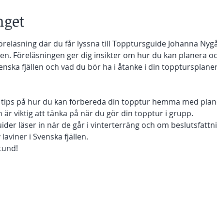
get
öreläsning där du får lyssna till Topptursguide Johanna Nyg
gen. Föreläsningen ger dig insikter om hur du kan planera o
enska fjällen och vad du bör ha i åtanke i din topptursplaner
g tips på hur du kan förbereda din topptur hemma med plan
 är viktig att tänka på när du gör din topptur i grupp.
uider läser in när de går i vinterterräng och om beslutsfattni
laviner i Svenska fjällen.
tund!