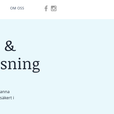
OM OSS
 &
äsning
hanna
äkert i