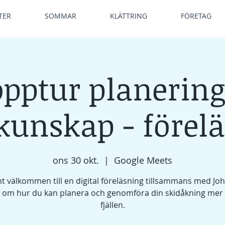
TER
SOMMAR
KLÄTTRING
FÖRETAG
opptur planering
kunskap - förel
ons 30 okt.
  |  
Google Meets
t välkommen till en digital föreläsning tillsammans med Jo
 om hur du kan planera och genomföra din skidåkning mer s
fjällen.