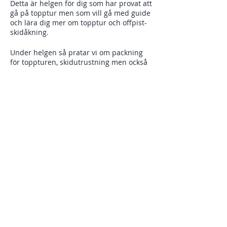
Detta är helgen för dig som har provat att
gå på topptur men som vill gå med guide
och lära dig mer om topptur och offpist-
skidåkning.
Under helgen så pratar vi om packning
för toppturen, skidutrustning men också
vägval och beslut i terräng. Vad innebär
gruppdynamik i skidåkning och hur kan
vi som grupp förbereda vår topptur bäst?
Två heldagar med guide med övningar
och härlig gemensam skidåkning.
Dela detta evenemang
Du behöver egen topptursutrustning och
lavinutrustning (tranciever med minst
60% batteri, spade och sond).
PROGRAM & INNEHÅLL
* Två heldagar guidade toppturer
* Turplanering
* Riskanalys
* Vägval, navigering och beslut i terräng
* Packning och utrustning