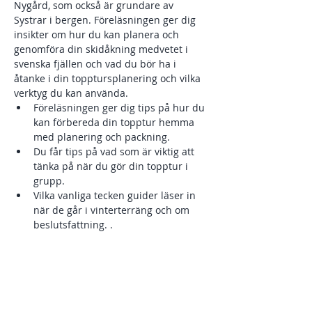
Nygård, som också är grundare av 
Systrar i bergen. Föreläsningen ger dig 
insikter om hur du kan planera och 
genomföra din skidåkning medvetet i 
svenska fjällen och vad du bör ha i 
åtanke i din topptursplanering och vilka 
verktyg du kan använda. 
Föreläsningen ger dig tips på hur du 
kan förbereda din topptur hemma 
med planering och packning.
Du får tips på vad som är viktig att 
tänka på när du gör din topptur i 
grupp.
Vilka vanliga tecken guider läser in 
när de går i vinterterräng och om 
beslutsfattning. .
Lavintriangeln
Kort om olika typer av laviner i 
Svenska fjällen.
Visa mer