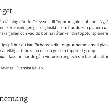
get
öreläsning där du får lyssna till Topptursguide Johanna Nyg
gen. Föreläsningen ger dig insikter om hur du kan planera o
ska fjällen och vad du bör ha i åtanke i din topptursplanerin
g tips på hur du kan förbereda din topptur hemma med plan
 är viktig att tänka på när du gör din topptur i grupp.
uider läser in när de går i vinterterräng och om beslutsfattni
laviner i Svenska fjällen.
venemang