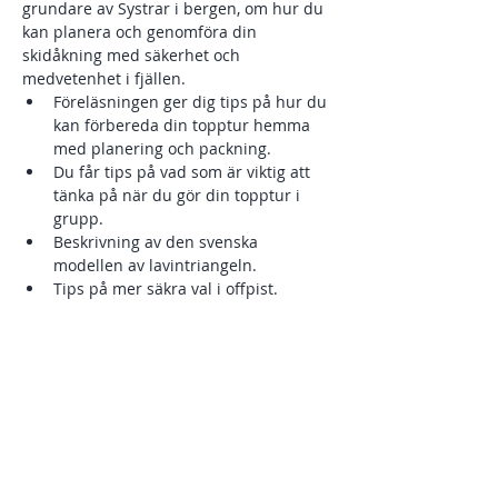
grundare av Systrar i bergen, om hur du 
kan planera och genomföra din 
skidåkning med säkerhet och 
medvetenhet i fjällen.
Föreläsningen ger dig tips på hur du 
kan förbereda din topptur hemma 
med planering och packning.
Du får tips på vad som är viktig att 
tänka på när du gör din topptur i 
grupp.
Beskrivning av den svenska 
modellen av lavintriangeln.
Tips på mer säkra val i offpist.
Kort om olika typer av laviner i 
Svenska fjällen.
Visa mer
Dela detta evenemang