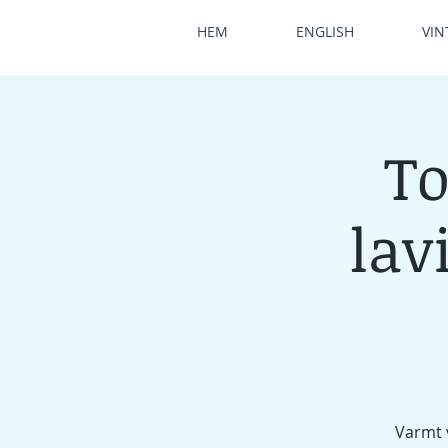
HEM
ENGLISH
VIN
To
lav
Varmt v