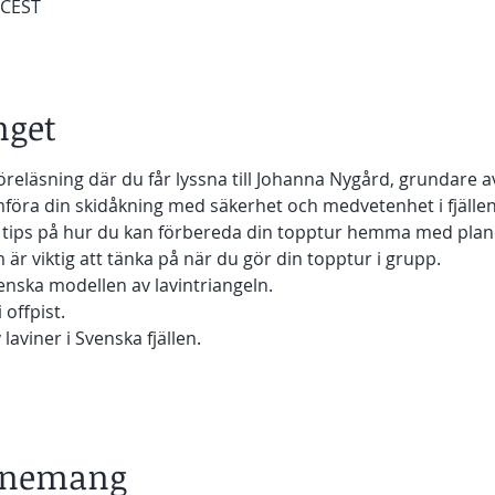
 CEST
get
reläsning där du får lyssna till Johanna Nygård, grundare a
öra din skidåkning med säkerhet och medvetenhet i fjällen
g tips på hur du kan förbereda din topptur hemma med plan
 är viktig att tänka på när du gör din topptur i grupp.
enska modellen av lavintriangeln. 
 offpist. 
laviner i Svenska fjällen.
venemang