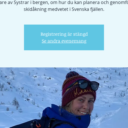
re av Systrar i bergen, om hur du kan planera och genomf
skidåkning medvetet i Svenska fjällen.
Registrering är stängd
Se andra evenemang