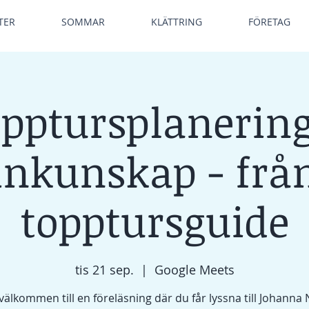
TER
SOMMAR
KLÄTTRING
FÖRETAG
pptursplanerin
inkunskap - frå
topptursguide
tis 21 sep.
  |  
Google Meets
älkommen till en föreläsning där du får lyssna till Johanna