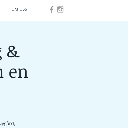
OM OSS
g &
n en
 Nygård,