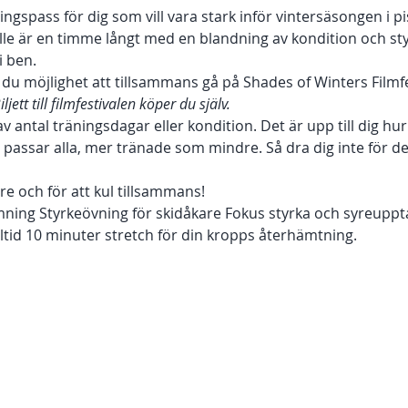
ngspass för dig som vill vara stark inför vintersäsongen i pi
fälle är en timme långt med en blandning av kondition och s
 ben. 
u möjlighet att tillsammans gå på Shades of Winters Filmfe
iljett till filmfestivalen köper du själv. 
v antal träningsdagar eller kondition. Det är upp till dig hu
assar alla, mer tränade som mindre. Så dra dig inte för d
 
are och för att kul tillsammans!  
ing Styrkeövning för skidåkare Fokus styrka och syreuppta
ltid 10 minuter stretch för din kropps återhämtning. 