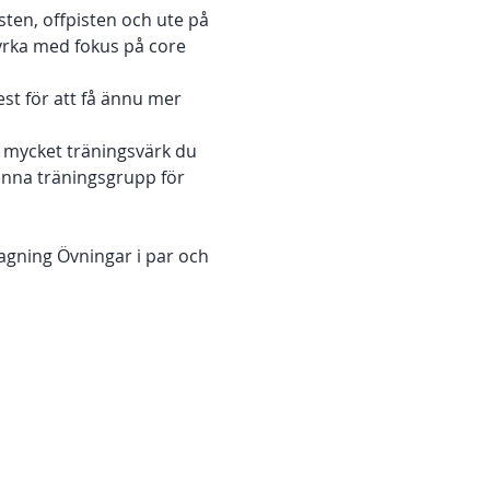
sten, offpisten och ute på 
tyrka med fokus på core 
st för att få ännu mer 
r mycket träningsvärk du 
enna träningsgrupp för 
gning Övningar i par och 