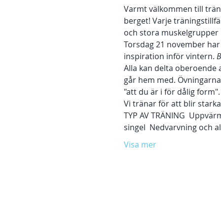
Varmt välkommen till träni
berget! Varje träningstill
och stora muskelgrupper i
Torsdag 21 november har d
inspiration inför vintern. 
B
Alla kan delta oberoende a
går hem med. Övningarna p
"att du är i för dålig form".
Vi tränar för att blir stark
TYP AV TRÄNING  Uppvärmn
singel  Nedvarvning och al
Visa mer