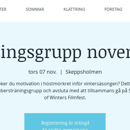
TER
SOMMAR
KLÄTTRING
FÖRETAG
ingsgrupp nov
tors 07 nov.
  |  
Skeppsholmen
ker du motivation i höstmörkret inför vintersäsongen? Delt
ersträningsgrupp och avsluta med att tillsammans gå på
of Winters Filmfest.
Registrering är stängd
Se andra evenemang