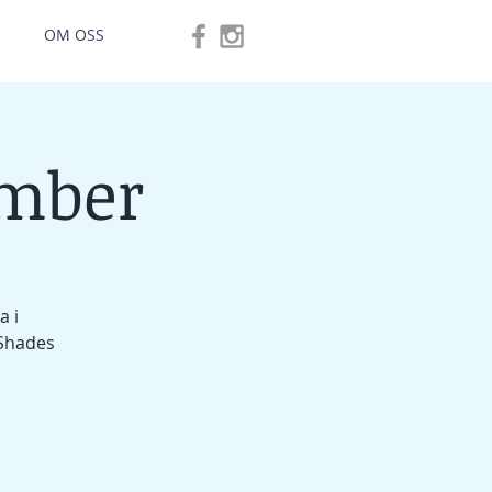
OM OSS
ember
a i
 Shades