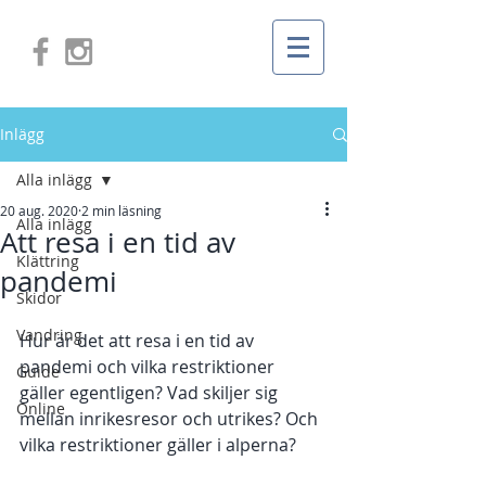
Inlägg
Alla inlägg
20 aug. 2020
2 min läsning
Alla inlägg
Att resa i en tid av
Klättring
pandemi
Skidor
Vandring
Hur är det att resa i en tid av 
pandemi och vilka restriktioner 
Guide
gäller egentligen? Vad skiljer sig 
Online
mellan inrikesresor och utrikes? Och 
vilka restriktioner gäller i alperna? 