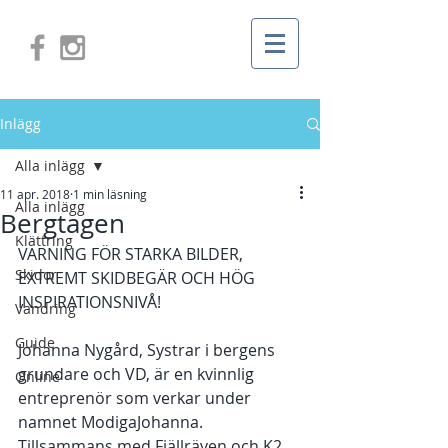
Inlägg
Alla inlägg
11 apr. 2018
1 min läsning
Alla inlägg
Bergtagen
Klättring
VARNING FÖR STARKA BILDER, 
Skidor
EXTREMT SKIDBEGÄR OCH HÖG 
INSPIRATIONSNIVÅ!
Vandring
Guide
Johanna Nygård, Systrar i bergens 
grundare och VD, är en kvinnlig 
Online
entreprenör som verkar under 
namnet ModigaJohanna. 
Tillsammans med Fjällräven och K2 