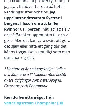
och få komma ut på äventyr utan att 
jag själv behöver ta reda på hotell, 
vandringsrutter och tips. 
Jag 
uppskattar dessutom Systrar i 
bergens filosofi om att få fler 
kvinnor ut i bergen,
 nåt jag jag själv 
också försöker uppmuntra till och vill 
göra. Men det kan vara svårt att göra 
det själv eller hitta ett gäng där det 
känns tryggt skoj samtidigt som man 
utmanar sig själv. 
*Monterosa är en bergskedja i Italien 
och Monterosa Ski skidområde består 
av tre dalgångar som heter Alagna, 
Gressoney och Champoluc. 
Kan du berätta något från 
vandringsresan Champoluc juli 