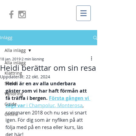
Inlägg
Alla inlägg
18 jan. 2019
2 min läsning
Alla inlägg
Heidi berättar om sin resa
Klättring
Uppdaterat:
22 okt. 2024
Heidi är en av alla underbara 
Skidor
gäster som vi har haft förmån att 
Vandring
få träffa i bergen. 
Första gången vi 
Guide
sågs var 
i Champoluc, Monterosa
, 
sommaren 2018 och nu ses vi snart 
Online
igen. För dig som är nyfiken på att 
följa med på en resa eller kurs, läs 
det här! 