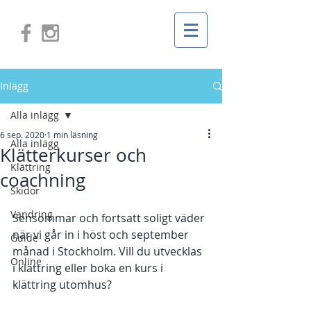
Inlägg
Alla inlägg
6 sep. 2020
1 min läsning
Alla inlägg
Klätterkurser och
Klättring
coachning
Skidor
Vandring
Sensommar och fortsatt soligt väder 
när vi går in i höst och september 
Guide
månad i Stockholm. Vill du utvecklas 
Online
i klättring eller boka en kurs i 
klättring utomhus? 