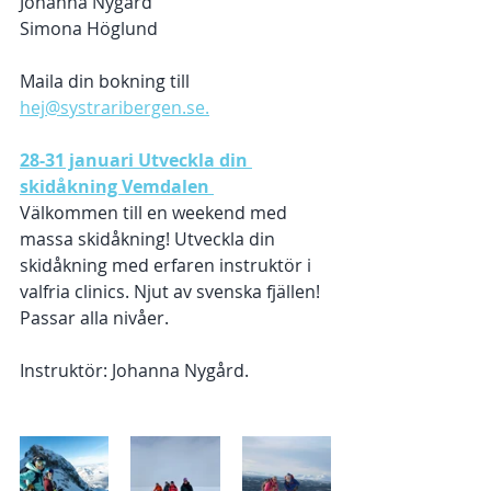
Johanna Nygård
Simona Höglund
Maila din bokning till 
hej@systraribergen.se.
28-31 januari Utveckla din 
skidåkning Vemdalen 
Välkommen till en weekend med 
massa skidåkning! Utveckla din 
skidåkning med erfaren instruktör i 
valfria clinics. Njut av svenska fjällen! 
Passar alla nivåer.
Instruktör: Johanna Nygård. 