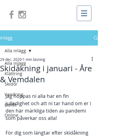
Inlägg
Alla inlägg
29 dec. 2020
1 min läsning
Alla inlägg
Skidåkning i januari - Åre
Klättring
& Vemdalen
Skidor
Vandring
Jag hoppas ni alla har en fin 
julledighet och att ni tar hand om er i 
Guide
den här märkliga tiden av pandemi 
Online
som påverkar oss alla! 
För dig som längtar efter skidåkning 