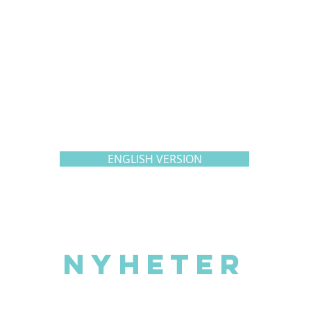
- Johanna Nygård
Grundare & guide, Systrar i bergen AB
ENGLISH VERSION
Nyheter