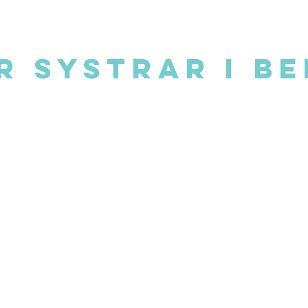
R SYSTRAR I B
enomförde sin första skidresa 2016 efter
en län
 ut på äventyr och upplevelser i bergen. I Syst
 systerskap i bergen som vill sammanföra fler
Varmt välkommen till ett Systerskap i bergen!