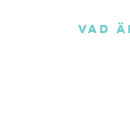
VAD Ä
Systrar i bergen
g
fler att våga sig
du av ett