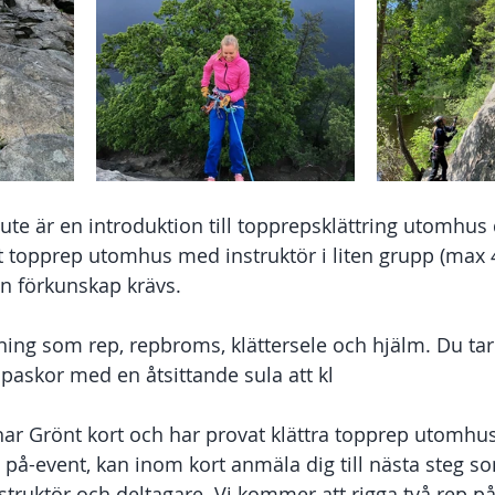
ute är en introduktion till topprepsklättring utomhus 
ust topprep utomhus med instruktör i liten grupp (max 
en förkunskap krävs. 
stning som rep, repbroms, klättersele och hjälm. Du ta
mpaskor med en åtsittande sula att kl
ar Grönt kort och har provat klättra topprep utomhus, 
 på-event, kan inom kort anmäla dig till nästa steg so
truktör och deltagare. Vi kommer att rigga två rep på