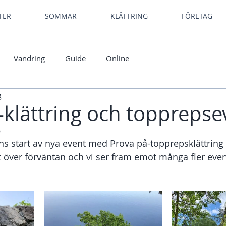
TER
SOMMAR
KLÄTTRING
FÖRETAG
Vandring
Guide
Online
g
-klättring och topprepse
9
s start av nya event med Prova på-topprepsklättring
 över förväntan och vi ser fram emot många fler eve