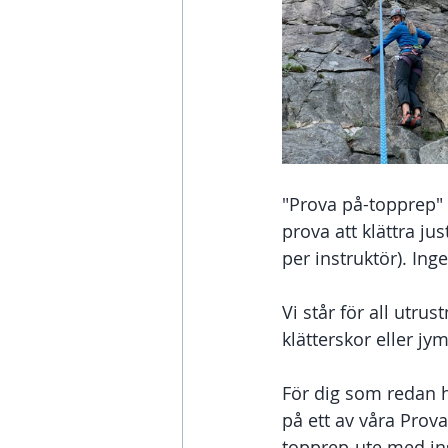
"Prova på-topprep" 
prova att klättra j
per instruktör). Ing
Vi står för all utru
klätterskor eller jy
För dig som redan h
på ett av våra Prova
topprep-ute med ins