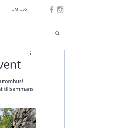
OM OSS
vent
 utomhus! 
nt tillsammans 