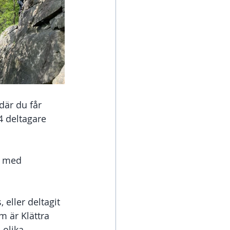
där du får 
4 deltagare 
r med 
eller deltagit 
m är Klättra 
 olika 