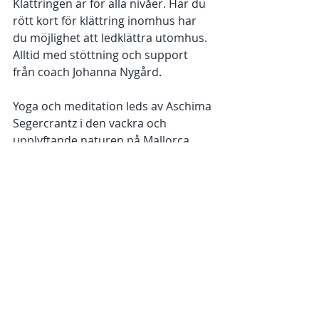
Klättringen är för alla nivåer. Har du 
rött kort för klättring inomhus har 
du möjlighet att ledklättra utomhus. 
Alltid med stöttning och support 
från coach Johanna Nygård. 
Yoga och meditation leds av Aschima 
Segercrantz i den vackra och 
upplyftande naturen på Mallorca. 
Hon leder dig till att öka din närvaro 
och att vara i nuet med kropps- och 
andningstekniker i en metod som 
hon kallar Feminine Yoga. 
Läs mer här >>