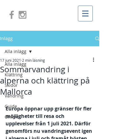
Inlägg
Alla inlägg
17 juni 2021
2 min läsning
Alla inlägg
Sommarvandring i
Klättring
alperna och klättring på
Skidor
Mallorca
Vandring
Guide
Europa öppnar upp gränser för fler 
möjligheter till resa och 
Online
upplevelser från 1 juli 2021. Därför 
genomförs nu vandringsevent igen 
i alperna i juli och framåt hösten 